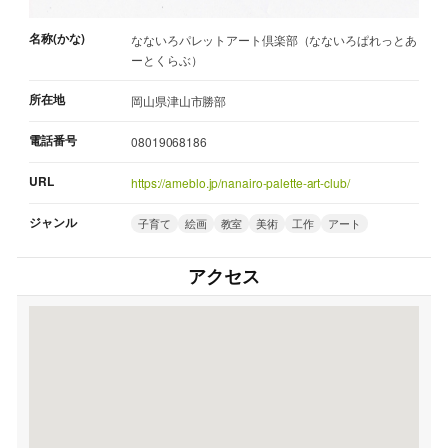
名称(かな)
なないろパレットアート倶楽部（なないろぱれっとあ
ーとくらぶ）
所在地
岡山県津山市勝部
電話番号
08019068186
URL
https://ameblo.jp/nanairo-palette-art-club/
ジャンル
子育て
絵画
教室
美術
工作
アート
アクセス