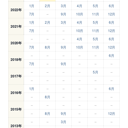
1月
2月
3月
4月
5月
6月
2022年
7月
–
9月
10月
11月
12月
1月
2月
3月
4月
5月
6月
2021年
7月
–
–
10月
11月
12月
–
–
–
4月
5月
6月
2020年
7月
8月
9月
10月
11月
12月
–
–
–
–
–
6月
2018年
7月
–
9月
–
–
–
–
–
–
–
5月
–
2017年
–
–
–
–
–
–
1月
–
–
–
–
6月
2016年
–
8月
–
–
–
–
–
–
–
–
–
–
2015年
–
8月
9月
–
–
12月
–
–
3月
–
–
–
2013年