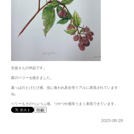
生徒さんの作品です。
庭のベリーを描きました。
葉っぱのとげとげ感、虫に食われ具合等リアルに表現されています
ね。
ベリーもそのつぶつぶ感、つやつや感等うまく表現できています。
印刷
2023-08-28