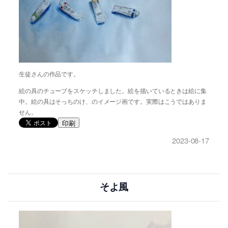
生徒さんの作品です。
絵の具のチューブをスケッチしました。絵を描いているときは絵に集
中。絵の具はそっちのけ、のイメージ画です。実際はこうではありま
せん。
印刷
2023-08-17
そよ風