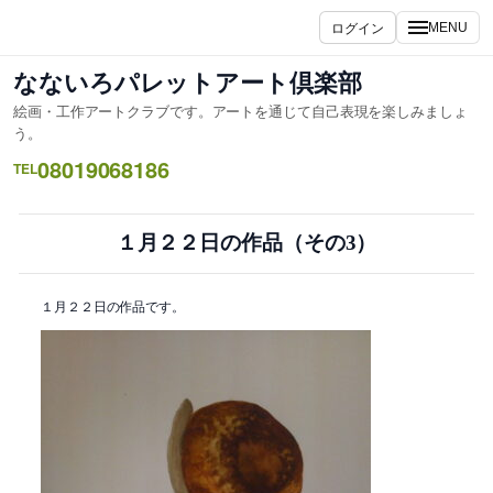
内
ログイン
MENU
容
を
なないろパレットアート倶楽部
ス
絵画・工作アートクラブです。アートを通じて自己表現を楽しみましょ
キ
う。
ッ
08019068186
TEL
プ
１月２２日の作品（その3）
１月２２日の作品です。