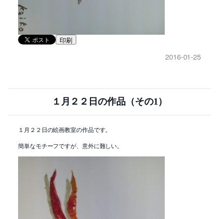
印刷
2016-01-25
１月２２日の作品（その1）
１月２２日の絵画教室の作品です。
簡単なモチーフですが、意外に難しい。