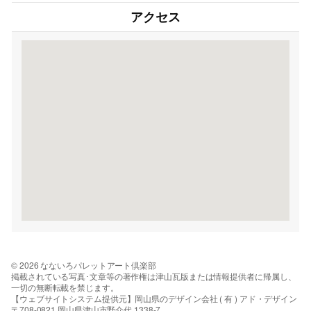
アクセス
© 2026 なないろパレットアート倶楽部
掲載されている写真･文章等の著作権は津山瓦版または情報提供者に帰属し、
一切の無断転載を禁じます。
【ウェブサイトシステム提供元】岡山県のデザイン会社 ( 有 ) アド・デザイン
〒708-0821 岡山県津山市野介代 1338-7