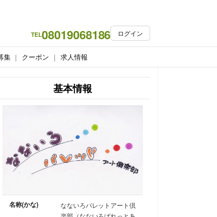
08019068186
ログイン
TEL
募集
クーポン
求人情報
基本情報
名称(かな)
なないろパレットアート倶
楽部（なないろぱれっとあ