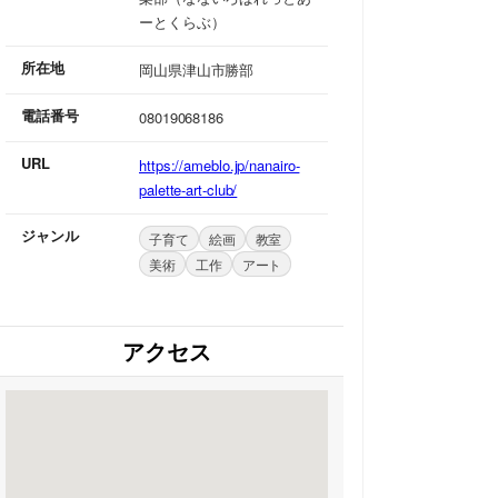
ーとくらぶ）
所在地
岡山県津山市勝部
電話番号
08019068186
URL
https://ameblo.jp/nanairo-
palette-art-club/
ジャンル
子育て
絵画
教室
美術
工作
アート
アクセス