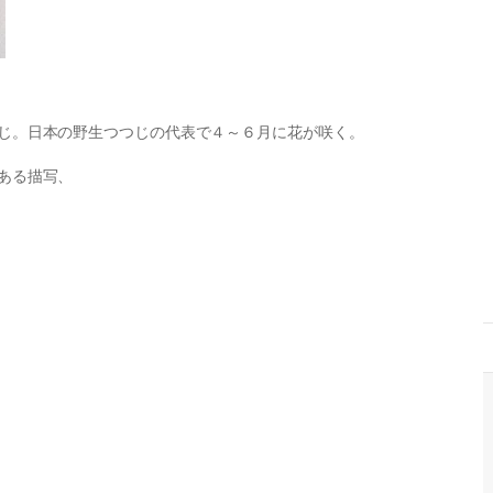
じ。日本の野生つつじの代表で４～６月に花が咲く。
ある描写、