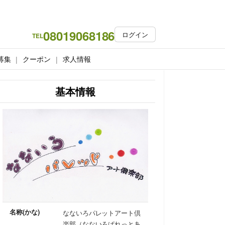
08019068186
ログイン
TEL
募集
クーポン
求人情報
基本情報
名称(かな)
なないろパレットアート倶
楽部（なないろぱれっとあ