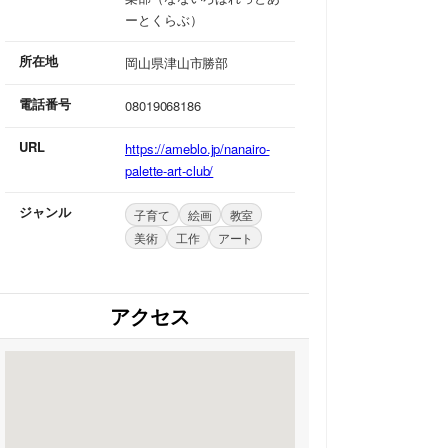
ーとくらぶ）
所在地
岡山県津山市勝部
電話番号
08019068186
URL
https://ameblo.jp/nanairo-
palette-art-club/
ジャンル
子育て
絵画
教室
美術
工作
アート
アクセス