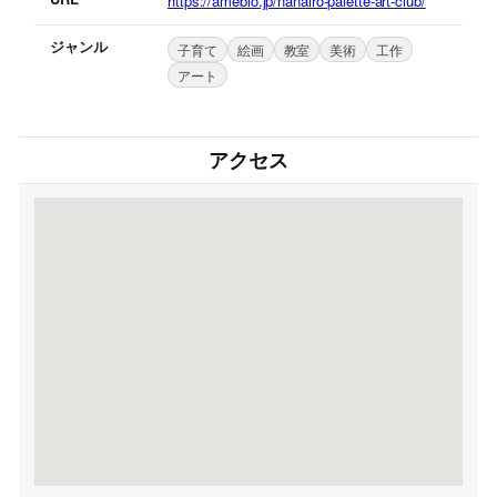
https://ameblo.jp/nanairo-palette-art-club/
ジャンル
子育て
絵画
教室
美術
工作
アート
アクセス