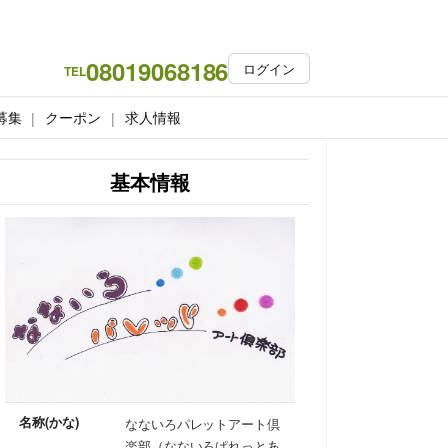
08019068186
ログイン
TEL
募集
クーポン
求人情報
基本情報
名称(かな)
なないろパレットアート倶
楽部（なないろぱれっとあ