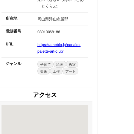
ーとくらぶ）
所在地
岡山県津山市勝部
電話番号
08019068186
URL
https://ameblo.jp/nanairo-
palette-art-club/
ジャンル
子育て
絵画
教室
美術
工作
アート
アクセス