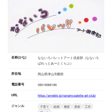
名称(かな)
なないろパレットアート倶楽部（なないろ
ぱれっとあーとくらぶ）
所在地
岡山県津山市勝部
電話番号
08019068186
URL
https://ameblo.jp/nanairo-palette-art-club/
ジャンル
子育て
絵画
教室
美術
工作