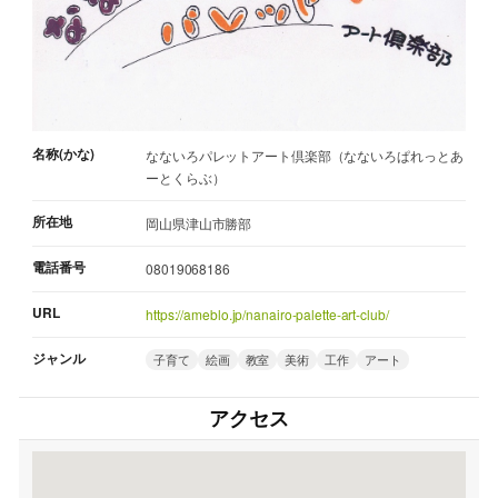
名称(かな)
なないろパレットアート倶楽部（なないろぱれっとあ
ーとくらぶ）
所在地
岡山県津山市勝部
電話番号
08019068186
URL
https://ameblo.jp/nanairo-palette-art-club/
ジャンル
子育て
絵画
教室
美術
工作
アート
アクセス