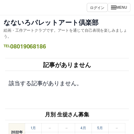
内
ログイン
MENU
容
を
なないろパレットアート倶楽部
ス
絵画・工作アートクラブです。アートを通じて自己表現を楽しみましょ
キ
う。
ッ
08019068186
TEL
プ
記事がありません
該当する記事がありません。
月別 生徒さん募集
1月
–
–
4月
5月
–
2022年