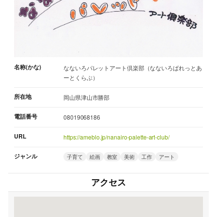
名称(かな)
なないろパレットアート倶楽部（なないろぱれっとあ
ーとくらぶ）
所在地
岡山県津山市勝部
電話番号
08019068186
URL
https://ameblo.jp/nanairo-palette-art-club/
ジャンル
子育て
絵画
教室
美術
工作
アート
アクセス