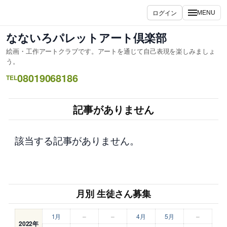
内
ログイン
MENU
容
を
なないろパレットアート倶楽部
ス
絵画・工作アートクラブです。アートを通じて自己表現を楽しみましょ
キ
う。
ッ
08019068186
TEL
プ
記事がありません
該当する記事がありません。
月別 生徒さん募集
1月
–
–
4月
5月
–
2022年