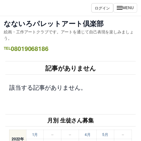
内
ログイン
MENU
容
を
なないろパレットアート倶楽部
ス
絵画・工作アートクラブです。アートを通じて自己表現を楽しみましょ
キ
う。
ッ
08019068186
TEL
プ
記事がありません
該当する記事がありません。
月別 生徒さん募集
1月
–
–
4月
5月
–
2022年