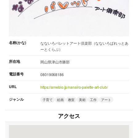
名称(かな)
なないろパレットアート倶楽部（なないろぱれっとあ
ーとくらぶ）
所在地
岡山県津山市勝部
電話番号
08019068186
URL
https://ameblo.jp/nanairo-palette-art-club/
ジャンル
子育て
絵画
教室
美術
工作
アート
アクセス