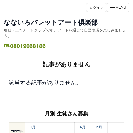
内
ログイン
MENU
容
を
なないろパレットアート倶楽部
ス
絵画・工作アートクラブです。アートを通じて自己表現を楽しみましょ
キ
う。
ッ
08019068186
TEL
プ
記事がありません
該当する記事がありません。
月別 生徒さん募集
1月
–
–
4月
5月
–
2022年