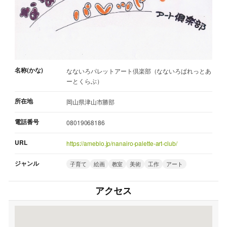
名称(かな)
なないろパレットアート倶楽部（なないろぱれっとあ
ーとくらぶ）
所在地
岡山県津山市勝部
電話番号
08019068186
URL
https://ameblo.jp/nanairo-palette-art-club/
ジャンル
子育て
絵画
教室
美術
工作
アート
アクセス