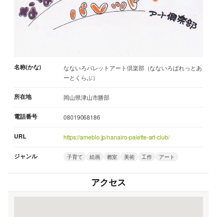
名称(かな)
なないろパレットアート倶楽部（なないろぱれっとあ
ーとくらぶ）
所在地
岡山県津山市勝部
電話番号
08019068186
URL
https://ameblo.jp/nanairo-palette-art-club/
ジャンル
子育て
絵画
教室
美術
工作
アート
アクセス