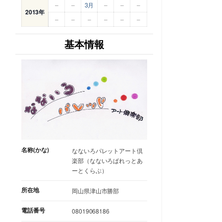
–
–
3月
–
–
–
2013年
–
–
–
–
–
–
基本情報
名称(かな)
なないろパレットアート倶
楽部（なないろぱれっとあ
ーとくらぶ）
所在地
岡山県津山市勝部
電話番号
08019068186