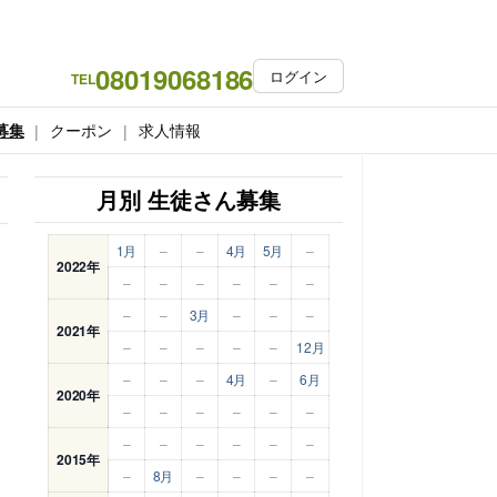
08019068186
ログイン
TEL
募集
クーポン
求人情報
月別 生徒さん募集
1月
–
–
4月
5月
–
2022年
–
–
–
–
–
–
–
–
3月
–
–
–
2021年
–
–
–
–
–
12月
–
–
–
4月
–
6月
2020年
–
–
–
–
–
–
–
–
–
–
–
–
2015年
–
8月
–
–
–
–