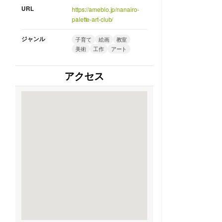
URL
https://ameblo.jp/nanairo-
palette-art-club/
ジャンル
子育て
絵画
教室
美術
工作
アート
アクセス