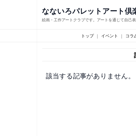
内
なないろパレットアート倶
容
絵画・工作アートクラブです。アートを通じて自己表
を
ス
トップ
イベント
コラ
キ
ッ
プ
該当する記事がありません。