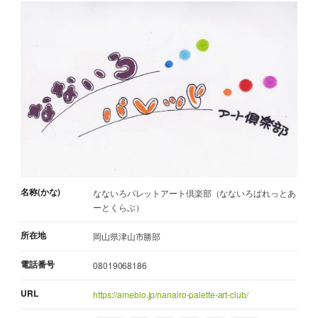
名称(かな)
なないろパレットアート倶楽部（なないろぱれっとあ
ーとくらぶ）
所在地
岡山県津山市勝部
電話番号
08019068186
URL
https://ameblo.jp/nanairo-palette-art-club/