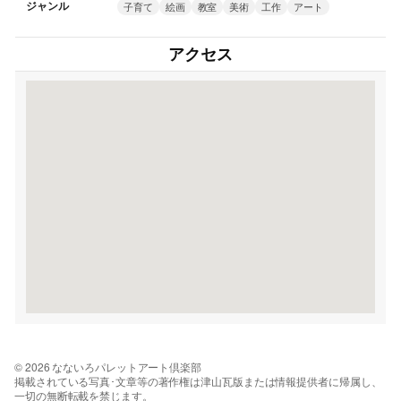
ジャンル
子育て
絵画
教室
美術
工作
アート
アクセス
© 2026 なないろパレットアート倶楽部
掲載されている写真･文章等の著作権は津山瓦版または情報提供者に帰属し、
一切の無断転載を禁じます。