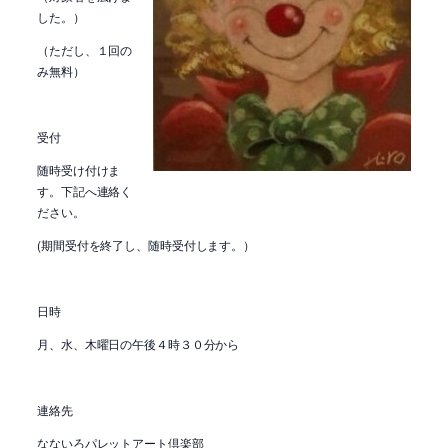
した。）
（ただし、１回の
み無料）
受付
随時受け付けま
す。下記へ連絡く
ださい。
(期間受付を終了し、随時受付します。）
日時
月、水、木曜日の午後４時３０分から
連絡先
なないろパレットアート倶楽部