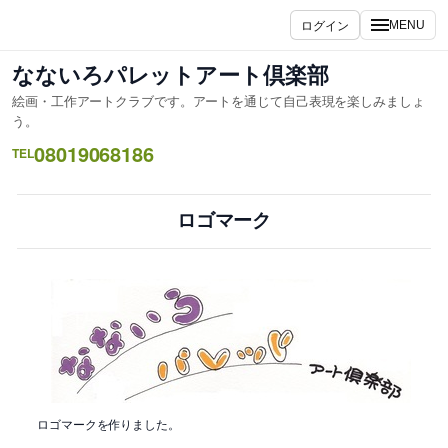
内
ログイン
MENU
容
を
なないろパレットアート倶楽部
ス
絵画・工作アートクラブです。アートを通じて自己表現を楽しみましょ
キ
う。
ッ
08019068186
TEL
プ
ロゴマーク
ロゴマークを作りました。