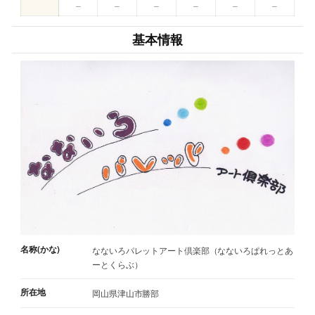
–
–
–
–
–
–
基本情報
名称(かな)
なないろパレットアート倶楽部（なないろぱれっとあ
ーとくらぶ）
所在地
岡山県津山市勝部