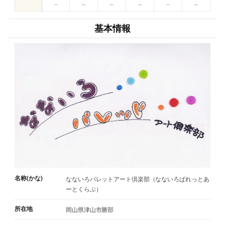
–
–
–
–
–
–
基本情報
名称(かな)
なないろパレットアート倶楽部（なないろぱれっとあ
ーとくらぶ）
所在地
岡山県津山市勝部