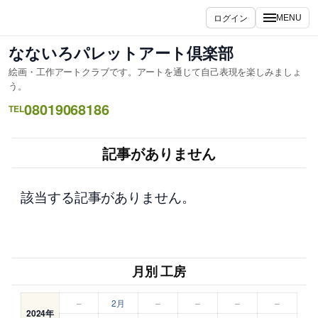
内
ログイン
MENU
容
を
なないろパレットアート倶楽部
ス
絵画・工作アートクラブです。アートを通じて自己表現を楽しみましょ
キ
う。
ッ
08019068186
TEL
プ
記事がありません
該当する記事がありません。
月別 工房
–
2月
–
–
–
–
2024年