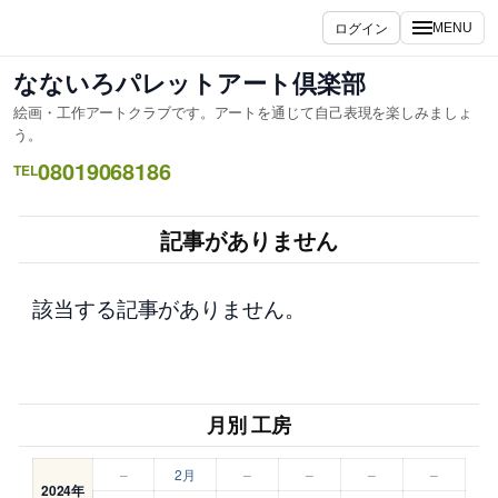
内
ログイン
MENU
容
を
なないろパレットアート倶楽部
ス
絵画・工作アートクラブです。アートを通じて自己表現を楽しみましょ
キ
う。
ッ
08019068186
TEL
プ
記事がありません
該当する記事がありません。
月別 工房
–
2月
–
–
–
–
2024年