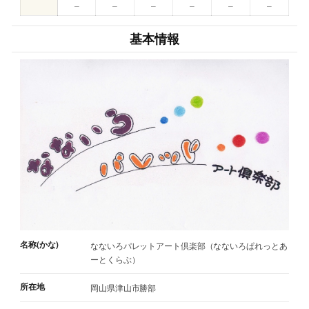
–
–
–
–
–
–
基本情報
名称(かな)
なないろパレットアート倶楽部（なないろぱれっとあ
ーとくらぶ）
所在地
岡山県津山市勝部