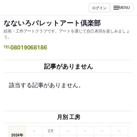
内
ログイン
MENU
容
を
なないろパレットアート倶楽部
ス
絵画・工作アートクラブです。アートを通じて自己表現を楽しみましょ
キ
う。
ッ
08019068186
TEL
プ
記事がありません
該当する記事がありません。
月別 工房
–
2月
–
–
–
–
2024年