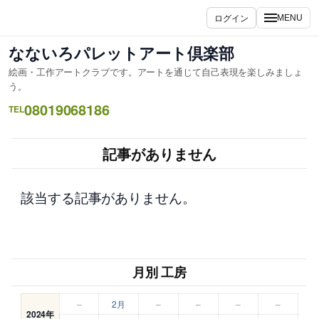
内
ログイン
MENU
容
を
なないろパレットアート倶楽部
ス
絵画・工作アートクラブです。アートを通じて自己表現を楽しみましょ
キ
う。
ッ
08019068186
TEL
プ
記事がありません
該当する記事がありません。
月別 工房
–
2月
–
–
–
–
2024年