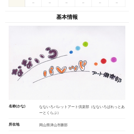
–
–
–
–
–
–
基本情報
名称(かな)
なないろパレットアート倶楽部（なないろぱれっとあ
ーとくらぶ）
所在地
岡山県津山市勝部