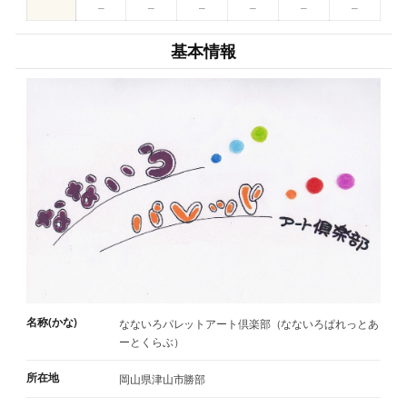
–
–
–
–
–
–
基本情報
名称(かな)
なないろパレットアート倶楽部（なないろぱれっとあ
ーとくらぶ）
所在地
岡山県津山市勝部