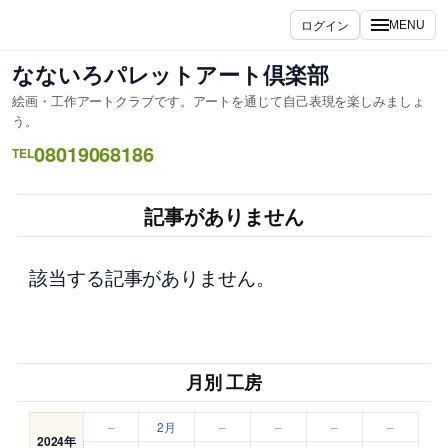
内
ログイン
MENU
容
を
なないろパレットアート倶楽部
ス
絵画・工作アートクラブです。アートを通じて自己表現を楽しみましょ
キ
う。
ッ
08019068186
TEL
プ
記事がありません
該当する記事がありません。
月別 工房
–
2月
–
–
–
–
2024年