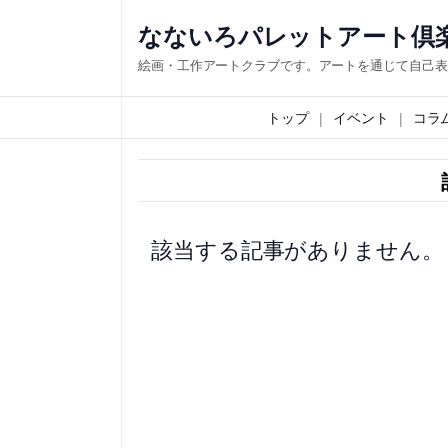
内
なないろパレットアート倶
容
絵画・工作アートクラブです。アートを通じて自己表
を
ス
トップ
イベント
コラ
キ
ッ
プ
該当する記事がありません。