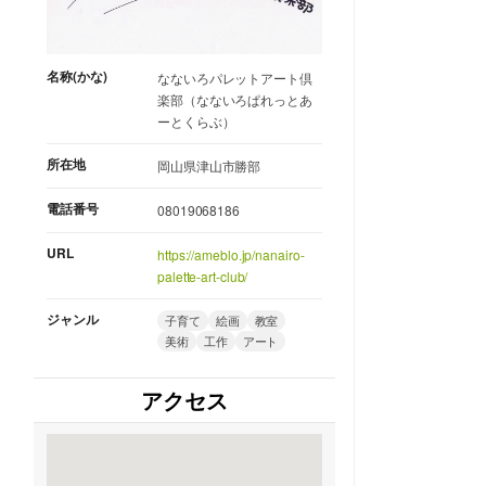
名称(かな)
なないろパレットアート倶
楽部（なないろぱれっとあ
ーとくらぶ）
所在地
岡山県津山市勝部
電話番号
08019068186
URL
https://ameblo.jp/nanairo-
palette-art-club/
ジャンル
子育て
絵画
教室
美術
工作
アート
アクセス