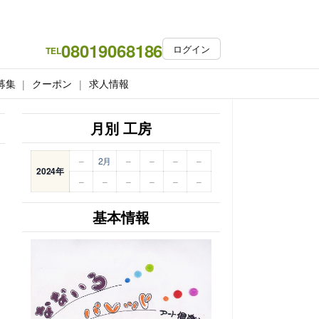
08019068186
ログイン
TEL
募集
クーポン
求人情報
月別 工房
–
2月
–
–
–
–
2024年
–
–
–
–
–
–
基本情報