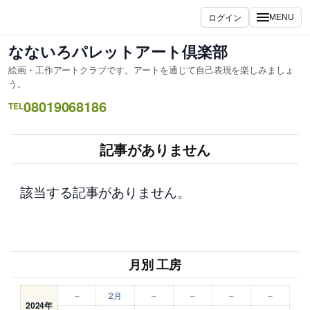
内
ログイン
MENU
容
を
なないろパレットアート倶楽部
ス
絵画・工作アートクラブです。アートを通じて自己表現を楽しみましょ
キ
う。
ッ
08019068186
TEL
プ
記事がありません
該当する記事がありません。
月別 工房
–
2月
–
–
–
–
2024年