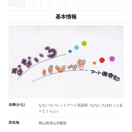
–
–
–
–
–
–
基本情報
名称(かな)
なないろパレットアート倶楽部（なないろぱれっとあ
ーとくらぶ）
所在地
岡山県津山市勝部