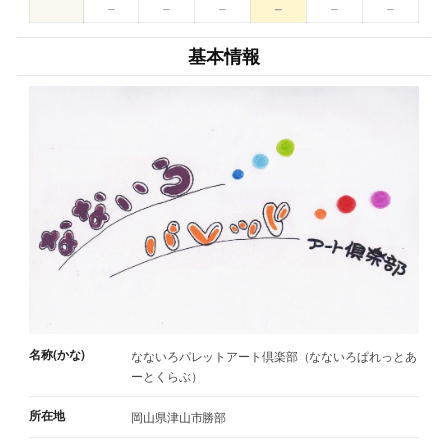
–
–
–
–
–
–
基本情報
名称(かな)
なないろパレットアート倶楽部（なないろぱれっとあ
ーとくらぶ）
所在地
岡山県津山市勝部