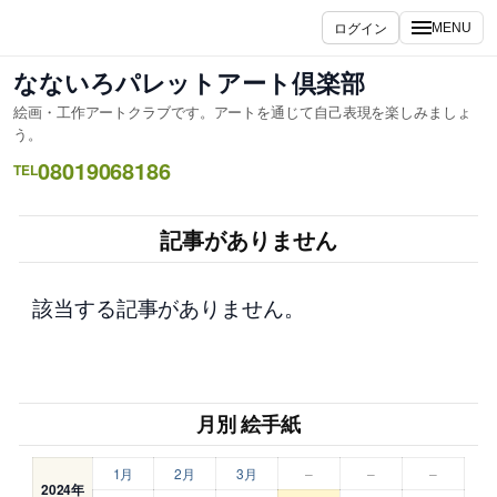
内
ログイン
MENU
容
を
なないろパレットアート倶楽部
ス
絵画・工作アートクラブです。アートを通じて自己表現を楽しみましょ
キ
う。
ッ
08019068186
TEL
プ
記事がありません
該当する記事がありません。
月別 絵手紙
1月
2月
3月
–
–
–
2024年