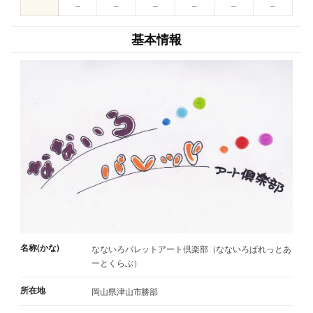
–
–
–
–
–
–
基本情報
名称(かな)
なないろパレットアート倶楽部（なないろぱれっとあ
ーとくらぶ）
所在地
岡山県津山市勝部