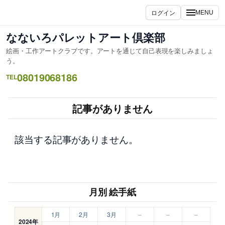
内
ログイン
MENU
容
を
なないろパレットアート倶楽部
ス
絵画・工作アートクラブです。アートを通じて自己表現を楽しみましょ
キ
う。
ッ
08019068186
TEL
プ
記事がありません
該当する記事がありません。
月別 絵手紙
1月
2月
3月
–
–
–
2024年