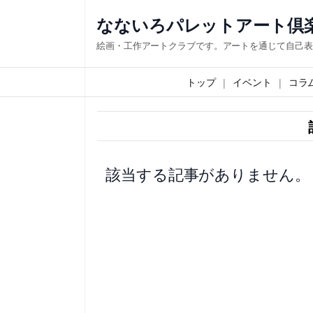
内
なないろパレットアート倶
容
絵画・工作アートクラブです。アートを通じて自己表
を
ス
トップ
イベント
コラ
キ
ッ
プ
該当する記事がありません。