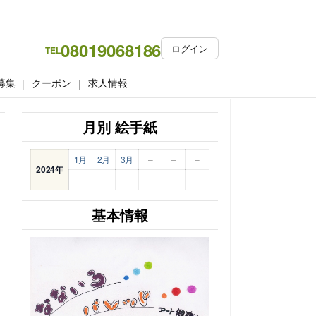
08019068186
ログイン
TEL
募集
クーポン
求人情報
月別 絵手紙
1月
2月
3月
–
–
–
2024年
–
–
–
–
–
–
基本情報