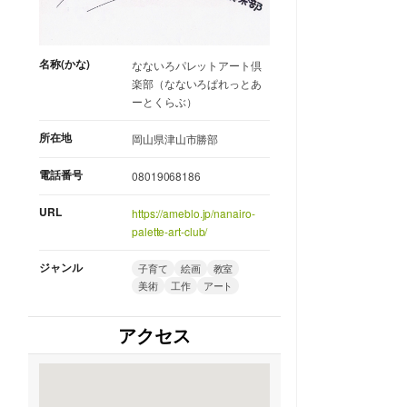
名称(かな)
なないろパレットアート倶
楽部（なないろぱれっとあ
ーとくらぶ）
所在地
岡山県津山市勝部
電話番号
08019068186
URL
https://ameblo.jp/nanairo-
palette-art-club/
ジャンル
子育て
絵画
教室
美術
工作
アート
アクセス