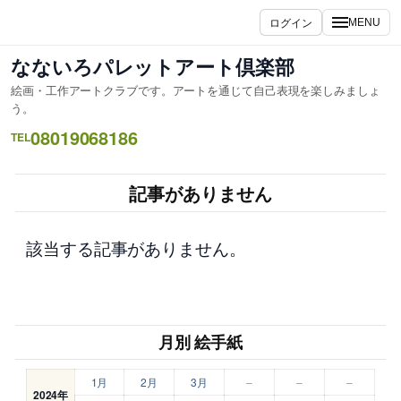
内
ログイン
MENU
容
を
なないろパレットアート倶楽部
ス
絵画・工作アートクラブです。アートを通じて自己表現を楽しみましょ
キ
う。
ッ
08019068186
TEL
プ
記事がありません
該当する記事がありません。
月別 絵手紙
1月
2月
3月
–
–
–
2024年