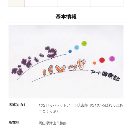
–
–
–
–
–
–
基本情報
名称(かな)
なないろパレットアート倶楽部（なないろぱれっとあ
ーとくらぶ）
所在地
岡山県津山市勝部