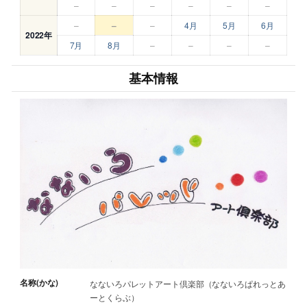
–
–
–
–
–
–
–
–
–
4月
5月
6月
2022年
7月
8月
–
–
–
–
基本情報
名称(かな)
なないろパレットアート倶楽部（なないろぱれっとあ
ーとくらぶ）