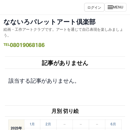
内
ログイン
MENU
容
を
なないろパレットアート倶楽部
ス
絵画・工作アートクラブです。アートを通じて自己表現を楽しみましょ
キ
う。
ッ
08019068186
TEL
プ
記事がありません
該当する記事がありません。
月別 切り絵
1月
2月
–
–
–
6月
2023年