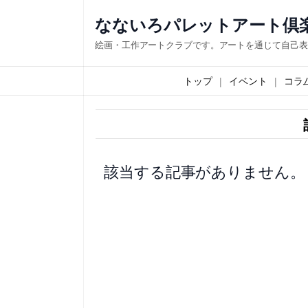
内
なないろパレットアート倶
容
絵画・工作アートクラブです。アートを通じて自己表
を
ス
トップ
イベント
コラ
キ
ッ
プ
該当する記事がありません。