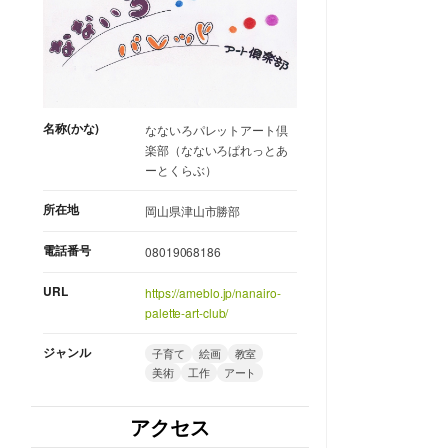
名称(かな)
なないろパレットアート倶
楽部（なないろぱれっとあ
ーとくらぶ）
所在地
岡山県津山市勝部
電話番号
08019068186
URL
https://ameblo.jp/nanairo-
palette-art-club/
ジャンル
子育て
絵画
教室
美術
工作
アート
アクセス