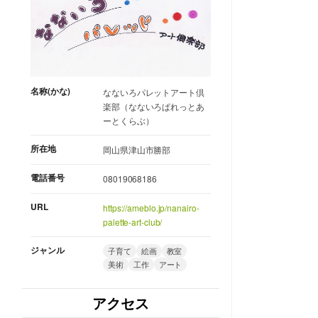
名称(かな)
なないろパレットアート倶
楽部（なないろぱれっとあ
ーとくらぶ）
所在地
岡山県津山市勝部
電話番号
08019068186
URL
https://ameblo.jp/nanairo-
palette-art-club/
ジャンル
子育て
絵画
教室
美術
工作
アート
アクセス