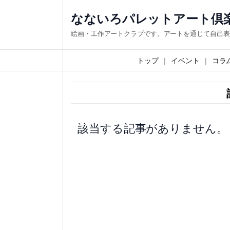
内
なないろパレットアート倶
容
絵画・工作アートクラブです。アートを通じて自己表
を
ス
トップ
イベント
コラ
キ
ッ
プ
該当する記事がありません。