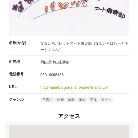
名称(かな)
なないろパレットアート倶楽部（なないろぱれっとあ
ーとくらぶ）
所在地
岡山県津山市勝部
電話番号
08019068186
URL
https://ameblo.jp/nanairo-palette-art-club/
ジャンル
子育て
絵画
教室
美術
工作
アート
アクセス