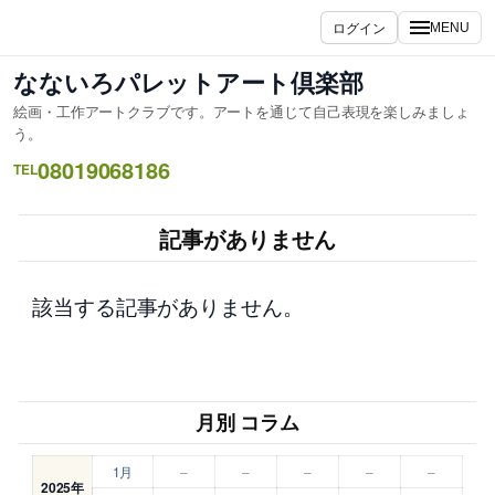
内
ログイン
MENU
容
を
なないろパレットアート倶楽部
ス
絵画・工作アートクラブです。アートを通じて自己表現を楽しみましょ
キ
う。
ッ
08019068186
TEL
プ
記事がありません
該当する記事がありません。
月別 コラム
1月
–
–
–
–
–
2025年