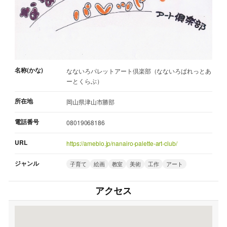
名称(かな)
なないろパレットアート倶楽部（なないろぱれっとあ
ーとくらぶ）
所在地
岡山県津山市勝部
電話番号
08019068186
URL
https://ameblo.jp/nanairo-palette-art-club/
ジャンル
子育て
絵画
教室
美術
工作
アート
アクセス