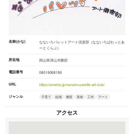
名称(かな)
なないろパレットアート倶楽部（なないろぱれっとあ
ーとくらぶ）
所在地
岡山県津山市勝部
電話番号
08019068186
URL
https://ameblo.jp/nanairo-palette-art-club/
ジャンル
子育て
絵画
教室
美術
工作
アート
アクセス