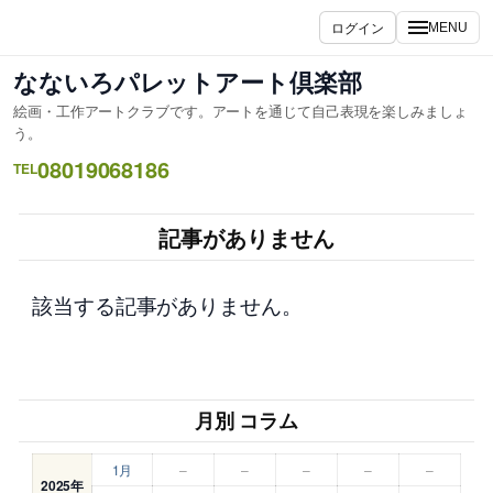
内
ログイン
MENU
容
を
なないろパレットアート倶楽部
ス
絵画・工作アートクラブです。アートを通じて自己表現を楽しみましょ
キ
う。
ッ
08019068186
TEL
プ
記事がありません
該当する記事がありません。
月別 コラム
1月
–
–
–
–
–
2025年