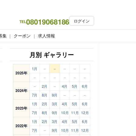
08019068186
ログイン
TEL
募集
クーポン
求人情報
月別 ギャラリー
1月
–
–
–
–
–
2025年
–
–
–
–
–
–
–
2月
–
4月
5月
6月
2024年
7月
8月
9月
–
–
–
1月
2月
3月
4月
5月
6月
2023年
7月
8月
9月
10月
11月
12月
1月
2月
3月
4月
5月
6月
2022年
7月
–
9月
10月
11月
12月