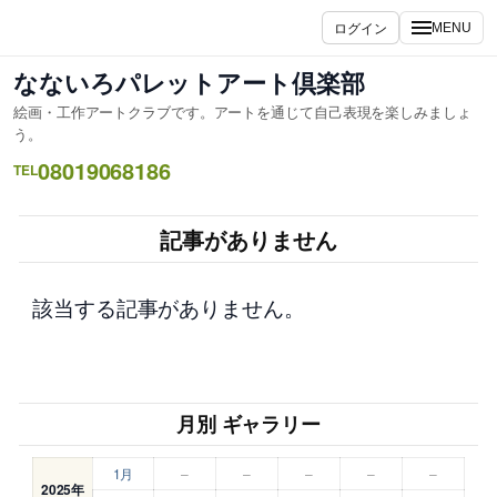
内
ログイン
MENU
容
を
なないろパレットアート倶楽部
ス
絵画・工作アートクラブです。アートを通じて自己表現を楽しみましょ
キ
う。
ッ
08019068186
TEL
プ
記事がありません
該当する記事がありません。
月別 ギャラリー
1月
–
–
–
–
–
2025年