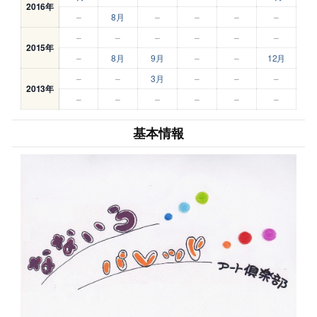
2016年
–
8月
–
–
–
–
–
–
–
–
–
–
2015年
–
8月
9月
–
–
12月
–
–
3月
–
–
–
2013年
–
–
–
–
–
–
基本情報