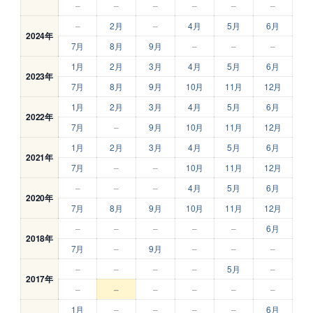
–
–
–
–
–
–
–
2月
–
4月
5月
6月
2024年
7月
8月
9月
–
–
–
1月
2月
3月
4月
5月
6月
2023年
7月
8月
9月
10月
11月
12月
1月
2月
3月
4月
5月
6月
2022年
7月
–
9月
10月
11月
12月
1月
2月
3月
4月
5月
6月
2021年
7月
–
–
10月
11月
12月
–
–
–
4月
5月
6月
2020年
7月
8月
9月
10月
11月
12月
–
–
–
–
–
6月
2018年
7月
–
9月
–
–
–
–
–
–
–
5月
–
2017年
–
–
–
–
–
–
1月
–
–
–
–
6月