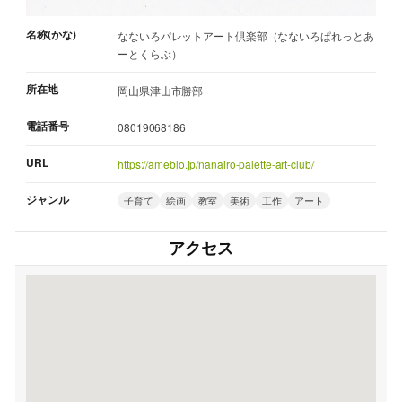
名称(かな)
なないろパレットアート倶楽部（なないろぱれっとあ
ーとくらぶ）
所在地
岡山県津山市勝部
電話番号
08019068186
URL
https://ameblo.jp/nanairo-palette-art-club/
ジャンル
子育て
絵画
教室
美術
工作
アート
アクセス