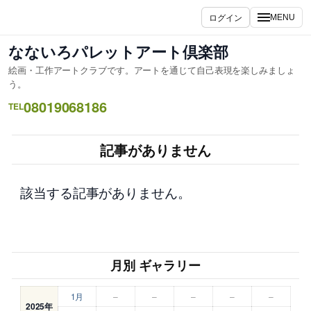
内
ログイン
MENU
容
を
なないろパレットアート倶楽部
ス
絵画・工作アートクラブです。アートを通じて自己表現を楽しみましょ
キ
う。
ッ
08019068186
TEL
プ
記事がありません
該当する記事がありません。
月別 ギャラリー
1月
–
–
–
–
–
2025年