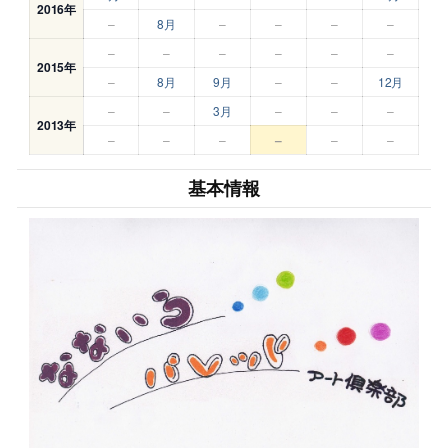
2016年
–
8月
–
–
–
–
–
–
–
–
–
–
2015年
–
8月
9月
–
–
12月
–
–
3月
–
–
–
2013年
–
–
–
–
–
–
基本情報