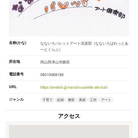
名称(かな)
なないろパレットアート倶楽部（なないろぱれっとあ
ーとくらぶ）
所在地
岡山県津山市勝部
電話番号
08019068186
URL
https://ameblo.jp/nanairo-palette-art-club/
ジャンル
子育て
絵画
教室
美術
工作
アート
アクセス