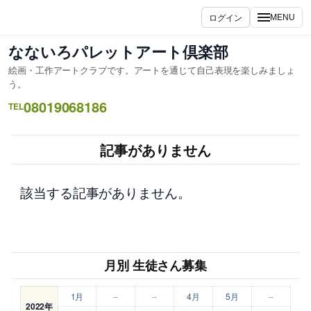
内
ログイン
MENU
容
を
なないろパレットアート倶楽部
ス
絵画・工作アートクラブです。アートを通じて自己表現を楽しみましょ
キ
う。
ッ
08019068186
TEL
プ
記事がありません
該当する記事がありません。
月別 生徒さん募集
1月
–
–
4月
5月
–
2022年