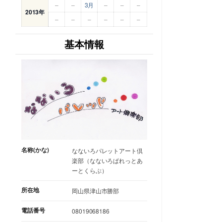
–
–
3月
–
–
–
2013年
–
–
–
–
–
–
基本情報
名称(かな)
なないろパレットアート倶
楽部（なないろぱれっとあ
ーとくらぶ）
所在地
岡山県津山市勝部
電話番号
08019068186