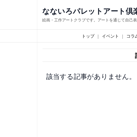
内
なないろパレットアート倶
容
絵画・工作アートクラブです。アートを通じて自己表
を
ス
トップ
イベント
コラ
キ
ッ
プ
該当する記事がありません。