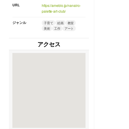
URL
https://ameblo.jp/nanairo-
palette-art-club/
ジャンル
子育て
絵画
教室
美術
工作
アート
アクセス