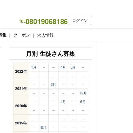
08019068186
ログイン
TEL
募集
クーポン
求人情報
月別 生徒さん募集
1月
–
–
4月
5月
–
2022年
–
–
–
–
–
–
–
–
3月
–
–
–
2021年
–
–
–
–
–
12月
–
–
–
4月
–
6月
2020年
–
–
–
–
–
–
–
–
–
–
–
–
2015年
–
8月
–
–
–
–