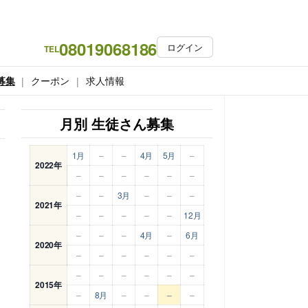
08019068186
ログイン
TEL
募集
クーポン
求人情報
月別 生徒さん募集
1月
–
–
4月
5月
–
2022年
–
–
–
–
–
–
–
–
3月
–
–
–
2021年
–
–
–
–
–
12月
–
–
–
4月
–
6月
2020年
–
–
–
–
–
–
–
–
–
–
–
–
2015年
–
8月
–
–
–
–