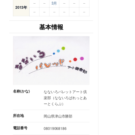
–
–
3月
–
–
–
2013年
–
–
–
–
–
–
基本情報
名称(かな)
なないろパレットアート倶
楽部（なないろぱれっとあ
ーとくらぶ）
所在地
岡山県津山市勝部
電話番号
08019068186