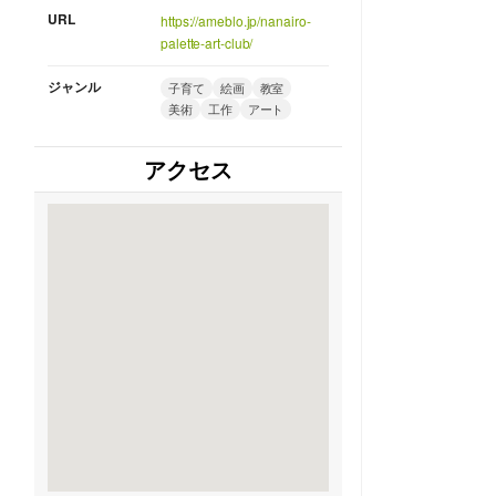
URL
https://ameblo.jp/nanairo-
palette-art-club/
ジャンル
子育て
絵画
教室
美術
工作
アート
アクセス