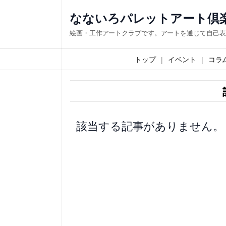
内
なないろパレットアート倶
容
絵画・工作アートクラブです。アートを通じて自己表
を
ス
トップ
イベント
コラ
キ
ッ
プ
該当する記事がありません。