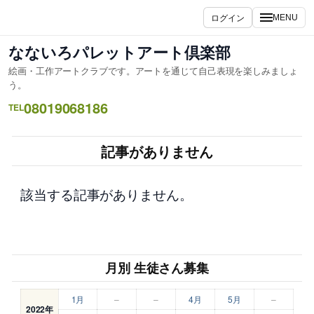
内
ログイン
MENU
容
を
なないろパレットアート倶楽部
ス
絵画・工作アートクラブです。アートを通じて自己表現を楽しみましょ
キ
う。
ッ
08019068186
TEL
プ
記事がありません
該当する記事がありません。
月別 生徒さん募集
1月
–
–
4月
5月
–
2022年