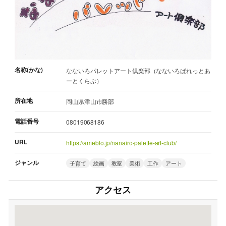
名称(かな)
なないろパレットアート倶楽部（なないろぱれっとあ
ーとくらぶ）
所在地
岡山県津山市勝部
電話番号
08019068186
URL
https://ameblo.jp/nanairo-palette-art-club/
ジャンル
子育て
絵画
教室
美術
工作
アート
アクセス