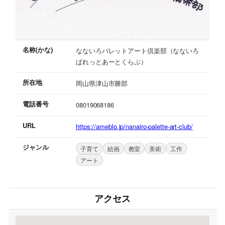
名称(かな)
なないろパレットアート倶楽部（なないろ
ぱれっとあーとくらぶ）
所在地
岡山県津山市勝部
電話番号
08019068186
URL
https://ameblo.jp/nanairo-palette-art-club/
ジャンル
子育て
絵画
教室
美術
工作
アート
アクセス