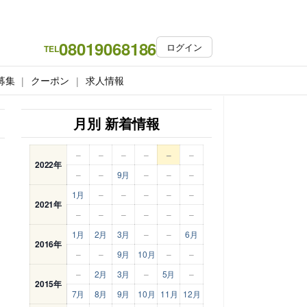
08019068186
ログイン
TEL
募集
クーポン
求人情報
月別 新着情報
–
–
–
–
–
–
2022年
–
–
9月
–
–
–
1月
–
–
–
–
–
2021年
–
–
–
–
–
–
1月
2月
3月
–
–
6月
2016年
–
–
9月
10月
–
–
–
2月
3月
–
5月
–
2015年
7月
8月
9月
10月
11月
12月