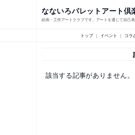
内
なないろパレットアート倶
容
絵画・工作アートクラブです。アートを通じて自己表
を
ス
トップ
イベント
コラ
キ
ッ
プ
該当する記事がありません。