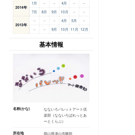
1月
–
–
4月
–
–
2014年
7月
8月
9月
10月
–
–
–
–
–
4月
5月
–
2013年
–
–
9月
10月
11月
12月
基本情報
名称(かな)
なないろパレットアート倶
楽部（なないろぱれっとあ
ーとくらぶ）
所在地
岡山県津山市勝部