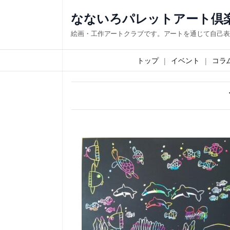
内
なないろパレットアート倶
容
絵画・工作アートクラブです。アートを通じて自己表
を
ス
トップ
イベント
コラ
キ
ッ
プ