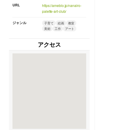
URL
https://ameblo.jp/nanairo-
palette-art-club/
ジャンル
子育て
絵画
教室
美術
工作
アート
アクセス