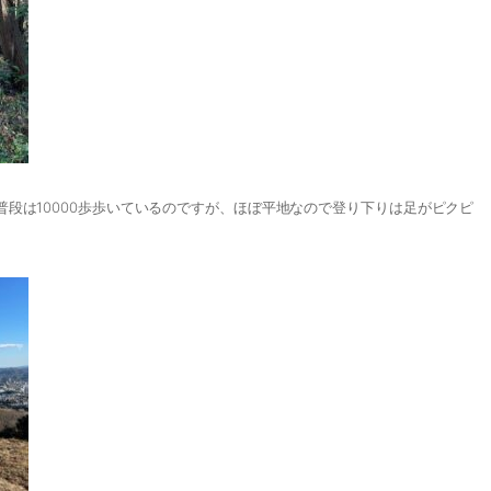
段は10000歩歩いているのですが、ほぼ平地なので登り下りは足がピクピ