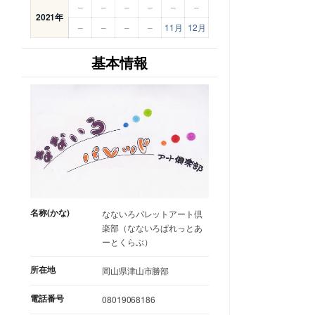
–
–
–
–
–
–
2021年
–
–
–
–
11月
12月
基本情報
名称(かな)
なないろパレットアート倶
楽部（なないろぱれっとあ
ーとくらぶ）
所在地
岡山県津山市勝部
電話番号
08019068186