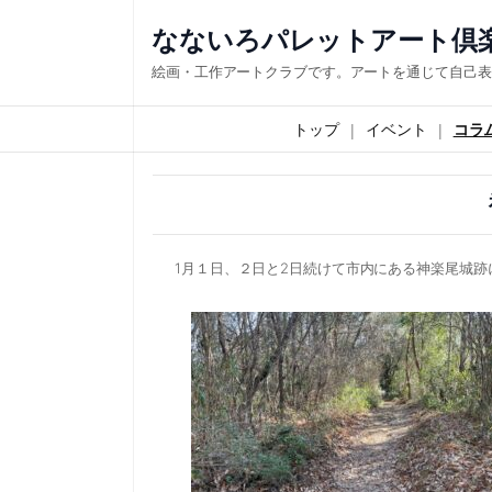
内
なないろパレットアート倶
容
絵画・工作アートクラブです。アートを通じて自己表
を
ス
トップ
イベント
コラ
キ
ッ
プ
1月１日、２日と2日続けて市内にある神楽尾城跡