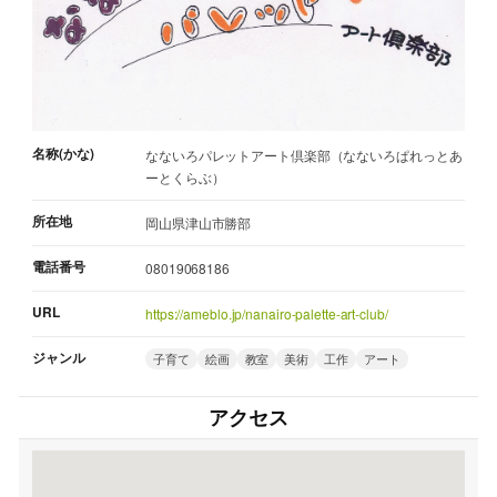
名称(かな)
なないろパレットアート倶楽部（なないろぱれっとあ
ーとくらぶ）
所在地
岡山県津山市勝部
電話番号
08019068186
URL
https://ameblo.jp/nanairo-palette-art-club/
ジャンル
子育て
絵画
教室
美術
工作
アート
アクセス