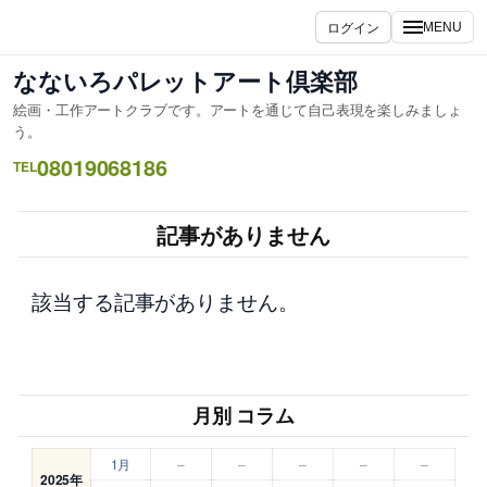
内
ログイン
MENU
容
を
なないろパレットアート倶楽部
ス
絵画・工作アートクラブです。アートを通じて自己表現を楽しみましょ
キ
う。
ッ
08019068186
TEL
プ
記事がありません
該当する記事がありません。
月別 コラム
1月
–
–
–
–
–
2025年