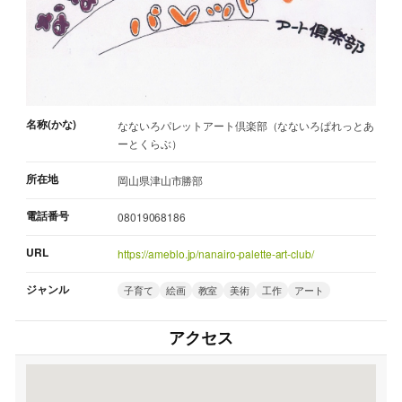
名称(かな)
なないろパレットアート倶楽部（なないろぱれっとあ
ーとくらぶ）
所在地
岡山県津山市勝部
電話番号
08019068186
URL
https://ameblo.jp/nanairo-palette-art-club/
ジャンル
子育て
絵画
教室
美術
工作
アート
アクセス