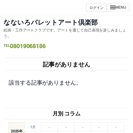
内
ログイン
MENU
容
を
なないろパレットアート倶楽部
ス
絵画・工作アートクラブです。アートを通じて自己表現を楽しみましょ
キ
う。
ッ
08019068186
TEL
プ
記事がありません
該当する記事がありません。
月別 コラム
1月
–
–
–
–
–
2025年