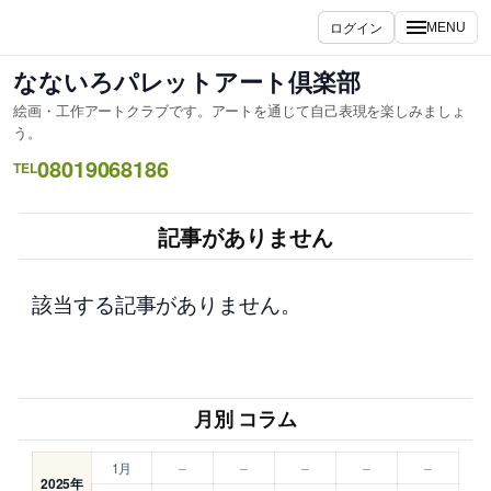
内
ログイン
MENU
容
を
なないろパレットアート倶楽部
ス
絵画・工作アートクラブです。アートを通じて自己表現を楽しみましょ
キ
う。
ッ
08019068186
TEL
プ
記事がありません
該当する記事がありません。
月別 コラム
1月
–
–
–
–
–
2025年