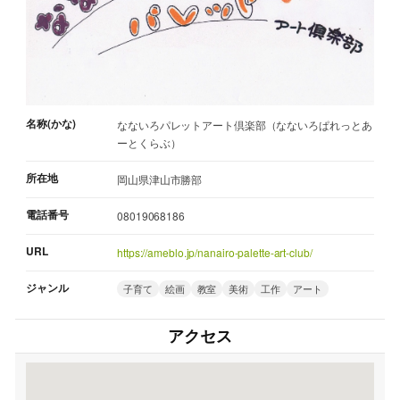
名称(かな)
なないろパレットアート倶楽部（なないろぱれっとあ
ーとくらぶ）
所在地
岡山県津山市勝部
電話番号
08019068186
URL
https://ameblo.jp/nanairo-palette-art-club/
ジャンル
子育て
絵画
教室
美術
工作
アート
アクセス