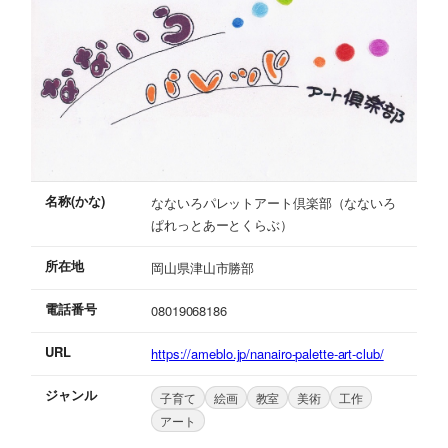
名称(かな)
なないろパレットアート倶楽部（なないろ
ぱれっとあーとくらぶ）
所在地
岡山県津山市勝部
電話番号
08019068186
URL
https://ameblo.jp/nanairo-palette-art-club/
ジャンル
子育て
絵画
教室
美術
工作
アート