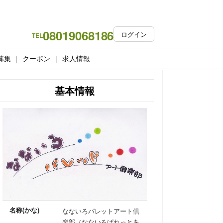
08019068186
ログイン
TEL
募集
クーポン
求人情報
基本情報
名称(かな)
なないろパレットアート倶
楽部（なないろぱれっとあ