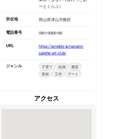
ーとくらぶ）
所在地
岡山県津山市勝部
電話番号
08019068186
URL
https://ameblo.jp/nanairo-
palette-art-club/
ジャンル
子育て
絵画
教室
美術
工作
アート
アクセス